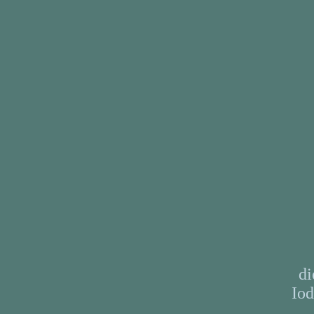
di
Iod