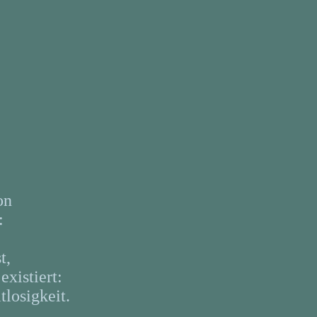
on
:
t,
xistiert:
tlosigkeit.